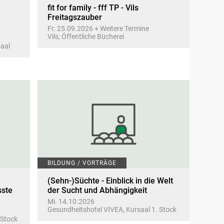
fit for family - fff TP - Vils
Freitagszauber
Fr. 25.09.2026 + Weitere Termine
Vils; Öffentliche Bücherei
saal
BILDUNG / VORTRÄGE
(Sehn-)Süchte - Einblick in die Welt
sste
der Sucht und Abhängigkeit
Mi. 14.10.2026
Gesundheitshotel VIVEA, Kursaal 1. Stock
 Stock