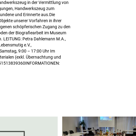
ndwerkszeug in der Vermittlung von
regungen, Handwerkszeug zum
fundene und Erinnerte aus.Die
jekte unserer Vorfahren in ihrer
 eigenen schöpferischen Zugang zu den
oden der Biografiearbeit im Museum
en. LEITUNG: Petra Dahlemann M.A.,
Lebensmutig e.V.,
 Samstag, 9:00 – 17:00 Uhr Im
rialen (exkl. Übernachtung und
2651513839360INFORMATIONEN: