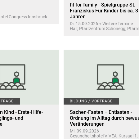
fit for family - Spielgruppe St.
Franziskus Für Kinder bis ca. 3
6
Jahren
Hotel Congress Innsbruck
Di. 15.09.2026 + Weitere Termine
Hall; Pfarrzentrum Schönegg; Pfarr
RTRÄGE
BILDUNG / VORTRÄGE
m Kind - Erste-Hilfe-
Sachen-Fasten = Entlasten -
glings- und
Ordnung im Alltag durch bewu
le
Veränderungen
6
Mi. 09.09.2026
Gesundheitshotel VIVEA, Kursaal 1.