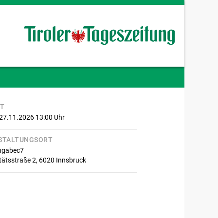
IT
 27.11.2026 13:00
Uhr
STALTUNGSORT
ngabec7
tätsstraße 2,
6020
Innsbruck