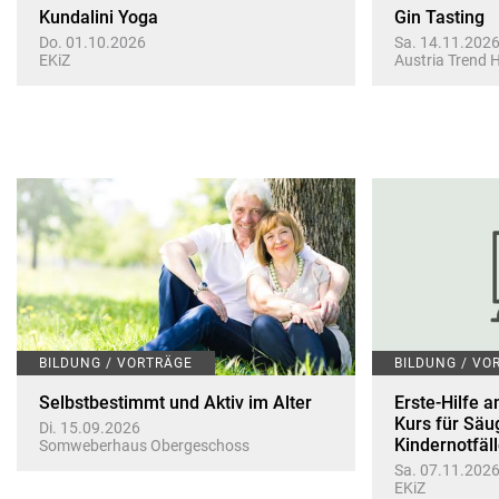
Kundalini Yoga
Gin Tasting
Do. 01.10.2026
Sa. 14.11.202
EKiZ
Austria Trend 
BILDUNG / VORTRÄGE
BILDUNG / VO
Selbstbestimmt und Aktiv im Alter
Erste-Hilfe a
Kurs für Säu
Di. 15.09.2026
Kindernotfäl
Somweberhaus Obergeschoss
Sa. 07.11.202
EKiZ