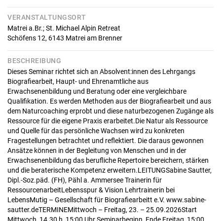
VERANSTALTUNGSORT
Matrei a.Br.; St. Michael Alpin Retreat
Schöfens 12,
6143
Matrei am Brenner
BESCHREIBUNG
Dieses Seminar richtet sich an Absolvent:innen des Lehrgangs
Biografiearbeit, Haupt- und Ehrenamtliche aus
Erwachsenenbildung und Beratung oder eine vergleichbare
Qualifikation. Es werden Methoden aus der Biografiearbeit und aus
dem Naturcoaching erprobt und diese naturbezogenen Zugänge als
Ressource für die eigene Praxis erarbeitet.Die Natur als Ressource
und Quelle für das persönliche Wachsen wird zu konkreten
Fragestellungen betrachtet und reflektiert. Die daraus gewonnen
Ansätze können in der Begleitung von Menschen und in der
Erwachsenenbildung das berufliche Repertoire bereichern, stärken
und die beraterische Kompetenz erweitern.LEITUNGSabine Sautter,
Dipl.-Soz.päd. (FH), Pähl a. Ammersee Trainerin für
RessourcenarbeitLebensspur & Vision Lehrtrainerin bei
LebensMutig – Gesellschaft für Biografiearbeitt e.V. www.sabine-
sautter.deTERMINEMittwoch – Freitag, 23. – 25.09.2026Start
Mittwoch, 14.30 h, 15:00 Uhr Seminarbeginn, Ende Freitag, 15:00