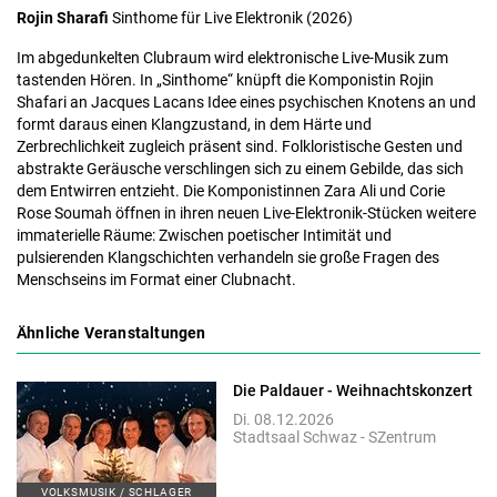
Rojin Sharafi
Sinthome für Live Elektronik (2026)
Im abgedunkelten Clubraum wird elektronische Live-Musik zum
tastenden Hören. In „Sinthome“ knüpft die Komponistin Rojin
Shafari an Jacques Lacans Idee eines psychischen Knotens an und
formt daraus einen Klangzustand, in dem Härte und
Zerbrechlichkeit zugleich präsent sind. Folkloristische Gesten und
abstrakte Geräusche verschlingen sich zu einem Gebilde, das sich
dem Entwirren entzieht. Die Komponistinnen Zara Ali und Corie
Rose Soumah öffnen in ihren neuen Live-Elektronik-Stücken weitere
immaterielle Räume: Zwischen poetischer Intimität und
pulsierenden Klangschichten verhandeln sie große Fragen des
Menschseins im Format einer Clubnacht.
Ähnliche Veranstaltungen
Die Paldauer - Weihnachtskonzert
Di. 08.12.2026
Stadtsaal Schwaz - SZentrum
VOLKSMUSIK / SCHLAGER