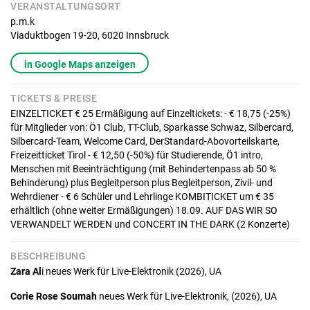
VERANSTALTUNGSORT
p.m.k
Viaduktbogen 19-20,
6020
Innsbruck
in Google Maps anzeigen
TICKETS & PREISE
EINZELTICKET € 25 Ermäßigung auf Einzeltickets: - € 18,75 (-25%)
für Mitglieder von: Ö1 Club, TT-Club, Sparkasse Schwaz, Silbercard,
Silbercard-Team, Welcome Card, DerStandard-Abovorteilskarte,
Freizeitticket Tirol - € 12,50 (-50%) für Studierende, Ö1 intro,
Menschen mit Beeinträchtigung (mit Behindertenpass ab 50 %
Behinderung) plus Begleitperson plus Begleitperson, Zivil- und
Wehrdiener - € 6 Schüler und Lehrlinge KOMBITICKET um € 35
erhältlich (ohne weiter Ermäßigungen) 18.09. AUF DAS WIR SO
VERWANDELT WERDEN und CONCERT IN THE DARK (2 Konzerte)
BESCHREIBUNG
Zara Al
i
neues Werk für Live-Elektronik (2026), UA
Corie Rose Soumah
neues Werk für Live-Elektronik, (2026), UA