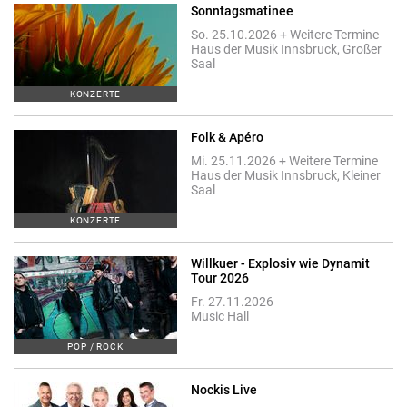
Sonntagsmatinee
So. 25.10.2026 + Weitere Termine
Haus der Musik Innsbruck, Großer
Saal
KONZERTE
Folk & Apéro
Mi. 25.11.2026 + Weitere Termine
Haus der Musik Innsbruck, Kleiner
Saal
KONZERTE
Willkuer - Explosiv wie Dynamit
Tour 2026
Fr. 27.11.2026
Music Hall
POP / ROCK
Nockis Live