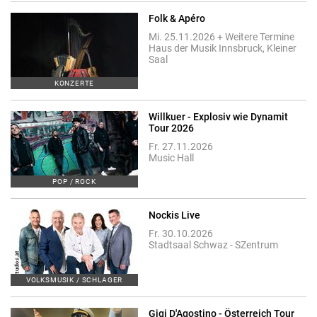
Folk & Apéro
Mi. 25.11.2026 + Weitere Termine
Haus der Musik Innsbruck, Kleiner
Saal
KONZERTE
Willkuer - Explosiv wie Dynamit
Tour 2026
Fr. 27.11.2026
Music Hall
POP / ROCK
Nockis Live
Fr. 30.10.2026
Stadtsaal Schwaz - SZentrum
VOLKSMUSIK / SCHLAGER
Gigi D'Agostino - Österreich Tour