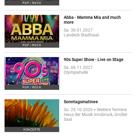
POP / ROCK
Abba - Mamma Mia and much
more
Sa. 30.01.2027
Landeck Stadtsaal
POP / ROCK
90s Super Show - Live on Stage
Sa. 06.11.2027
Olympiahalle
POP / ROCK
Sonntagsmatinee
So. 25.10.2026 + Weitere Termine
Haus der Musik Innsbruck, Großer
Saal
KONZERTE