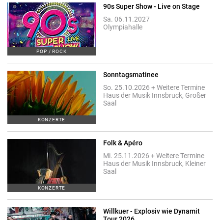
90s Super Show - Live on Stage
Sa. 06.11.2027
Olympiahalle
POP / ROCK
Sonntagsmatinee
So. 25.10.2026 + Weitere Termine
Haus der Musik Innsbruck, Großer
Saal
KONZERTE
Folk & Apéro
Mi. 25.11.2026 + Weitere Termine
Haus der Musik Innsbruck, Kleiner
Saal
KONZERTE
Willkuer - Explosiv wie Dynamit
Tour 2026