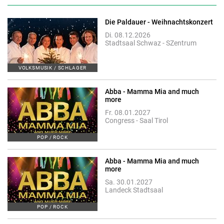
Die Paldauer - Weihnachtskonzert
Di. 08.12.2026
Stadtsaal Schwaz - SZentrum
VOLKSMUSIK / SCHLAGER
Abba - Mamma Mia and much
more
Fr. 08.01.2027
Congress - Saal Tirol
POP / ROCK
Abba - Mamma Mia and much
more
Sa. 30.01.2027
Landeck Stadtsaal
POP / ROCK