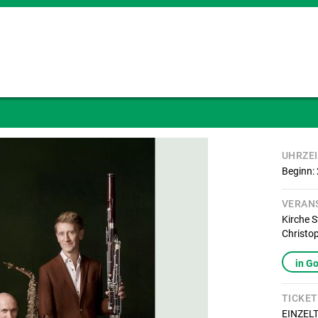
UHRZE
Beginn:
VERAN
Kirche S
Christo
in G
TICKET
EINZELTI