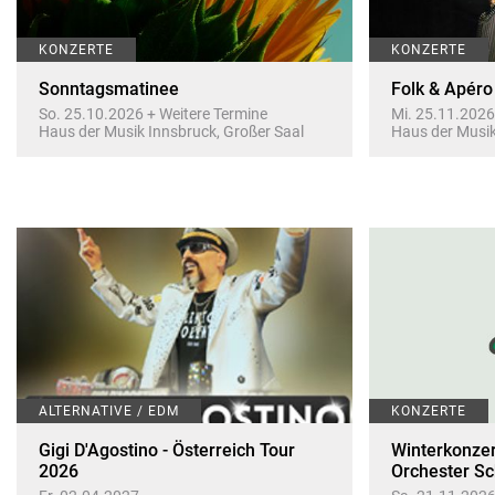
KONZERTE
KONZERTE
Sonntagsmatinee
Folk & Apéro
So. 25.10.2026 + Weitere Termine
Mi. 25.11.2026
Haus der Musik Innsbruck, Großer Saal
Haus der Musik
ALTERNATIVE / EDM
KONZERTE
Gigi D'Agostino - Österreich Tour
Winterkonzer
2026
Orchester S