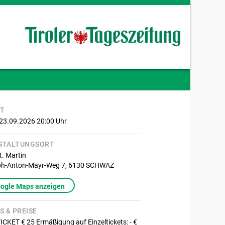
IT
 23.09.2026 20:00
Uhr
STALTUNGSORT
t. Martin
ph-Anton-Mayr-Weg 7,
6130
SCHWAZ
oogle Maps anzeigen
S & PREISE
CKET € 25 Ermäßigung auf Einzeltickets: - €