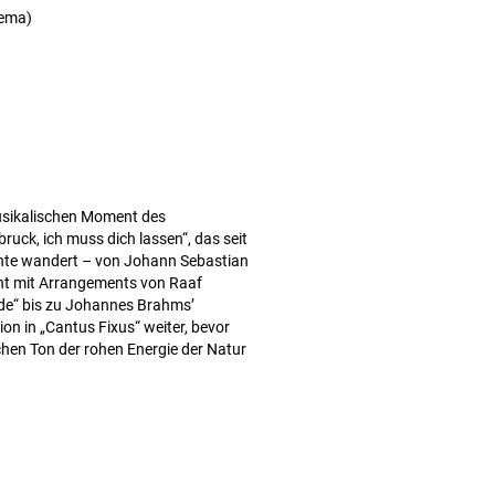
kema)
musikalischen Moment des
ruck, ich muss dich lassen“, das seit
chte wandert – von Johann Sebastian
nt mit Arrangements von Raaf
de“ bis zu Johannes Brahms’
n in „Cantus Fixus“ weiter, bevor
hen Ton der rohen Energie der Natur