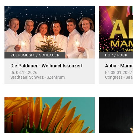
VOLKSMUSIK / SCHLAGER
POP / ROCK
Die Paldauer - Weihnachtskonzert
Abba - Mam
Di. 08.12.2026
Fr. 08.01.2027
Stadtsaal Schwaz - SZentrum
Congress - Saal