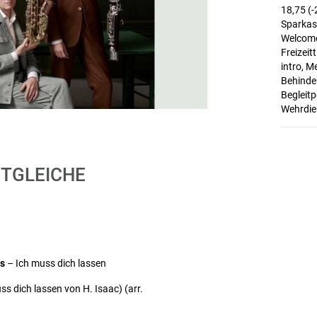
18,75 (-
Sparkas
Welcome
Freizeit
intro, M
Behinde
Begleitp
Wehrdien
TGLEICHE
s
– Ich muss dich lassen
s dich lassen von H. Isaac) (arr.