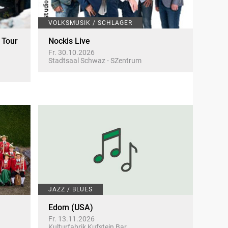
VOLKSMUSIK / SCHLAGER
 Tour
Nockis Live
Fr. 30.10.2026
Stadtsaal Schwaz - SZentrum
JAZZ / BLUES
Edom (USA)
Fr. 13.11.2026
Kulturfabrik Kufstein Bar