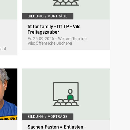
BILDUNG / VORTRÄGE
fit for family - fff TP - Vils
Freitagszauber
Fr. 25.09.2026 + Weitere Termine
Vils; Öffentliche Bücherei
saal
BILDUNG / VORTRÄGE
Sachen-Fasten = Entlasten -