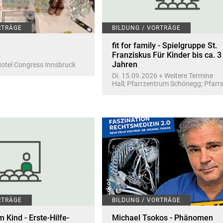
RTRÄGE
BILDUNG / VORTRÄGE
fit for family - Spielgruppe St.
Franziskus Für Kinder bis ca. 3
6
Jahren
Hotel Congress Innsbruck
Di. 15.09.2026 + Weitere Termine
Hall; Pfarrzentrum Schönegg; Pfarr
RTRÄGE
BILDUNG / VORTRÄGE
m Kind - Erste-Hilfe-
Michael Tsokos - Phänomen