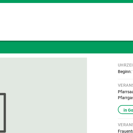
UHRZE
Beginn:
VERAN
Pfarrsa
Pfarrga
in G
VERAN
Frauent