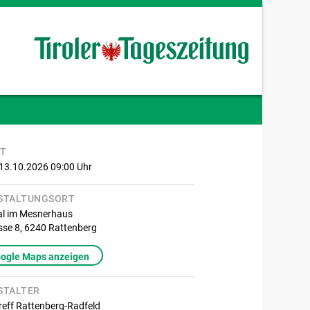
IT
 13.10.2026 09:00
Uhr
STALTUNGSORT
al im Mesnerhaus
sse 8,
6240
Rattenberg
oogle Maps anzeigen
STALTER
reff Rattenberg-Radfeld