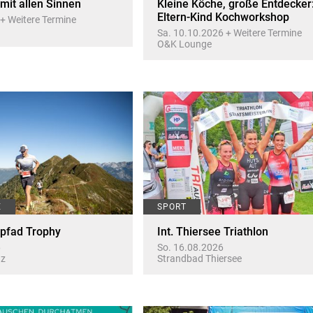
it allen Sinnen
Kleine Köche, große Entdecker
Eltern-Kind Kochworkshop
 + Weitere Termine
Sa. 10.10.2026 + Weitere Termine
O&K Lounge
E
SPORT
rpfad Trophy
Int. Thiersee Triathlon
6
So. 16.08.2026
az
Strandbad Thiersee