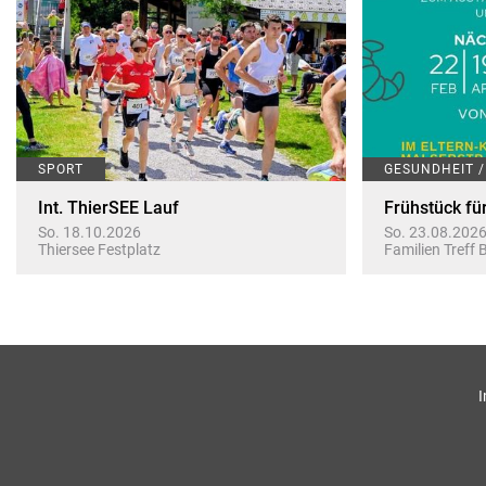
SPORT
GESUNDHEIT 
Int. ThierSEE Lauf
Frühstück fü
So. 18.10.2026
So. 23.08.2026
Thiersee Festplatz
Familien Treff 