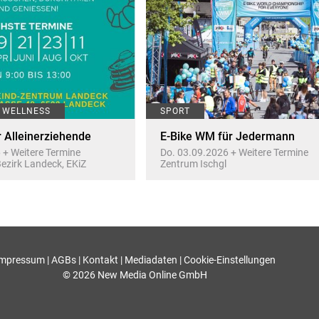
/ WELLNESS
SPORT
r Alleinerziehende
E-Bike WM für Jedermann
 + Weitere Termine
Do. 03.09.2026 + Weitere Termine
Bezirk Landeck, EKiZ
Zentrum Ischgl
Impressum
|
AGBs
|
Kontakt
|
Mediadaten
|
Cookie-Einstellungen
© 2026 New Media Online GmbH