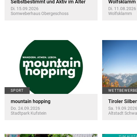
Selbstbestimmt und Aktiv im Alter
Wolfsklamm m
Di. 15.09.2026
Di. 11.08.2026
Somweberhaus Obergeschoss
Wolfsklamm
SPORT
WETTBEWERB
mountain hopping
Tiroler Silbe
Do. 24.09.2026
Sa. 19.09.202
Stadtpark Kufstein
Altstadt Schw