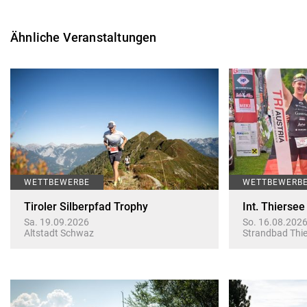
Ähnliche Veranstaltungen
WETTBEWERBE
WETTBEWERB
Tiroler Silberpfad Trophy
Int. Thiersee
Sa. 19.09.2026
So. 16.08.202
Altstadt Schwaz
Strandbad Thie