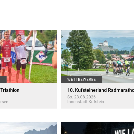
E
WETTBEWERBE
 Triathlon
10. Kufsteinerland Radmarath
6
So. 23.08.2026
rsee
Innenstadt Kufstein