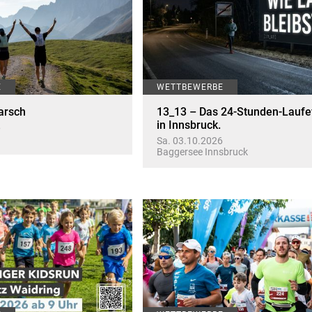
E
WETTBEWERBE
arsch
13_13 – Das 24-Stunden-Laufe
in Innsbruck.
6
Sa. 03.10.2026
Baggersee Innsbruck