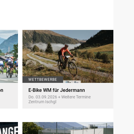
WETTBEWERBE
on
E-Bike WM für Jedermann
Do. 03.09.2026 + Weitere Termine
Zentrum Ischgl