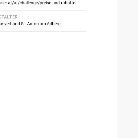
sser.at/at/challenge/preise-und-rabatte
STALTER
usverband St. Anton am Arlberg