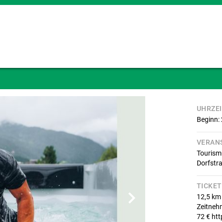
UHRZE
Beginn:
VERAN
Tourism
Dorfstr
TICKET
12,5 km
Zeitneh
72 € htt