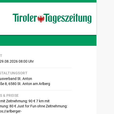
IT
 29.08.2026 08:00
Uhr
STALTUNGSORT
usverband St. Anton
aße 8,
6580
St. Anton am Arlberg
S & PREISE
 mit Zeitnehmung: 90 € 7 km mit
mung: 80 € Just for Fun ohne Zeitnehmung:
ps://arlberger-