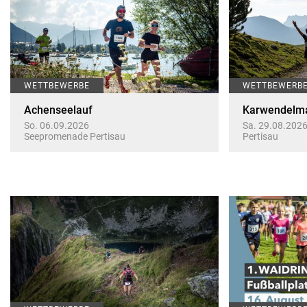
WETTBEWERBE
WETTBEWERB
Achenseelauf
Karwendelm
So. 06.09.2026
Sa. 29.08.202
Seepromenade Pertisau
Pertisau