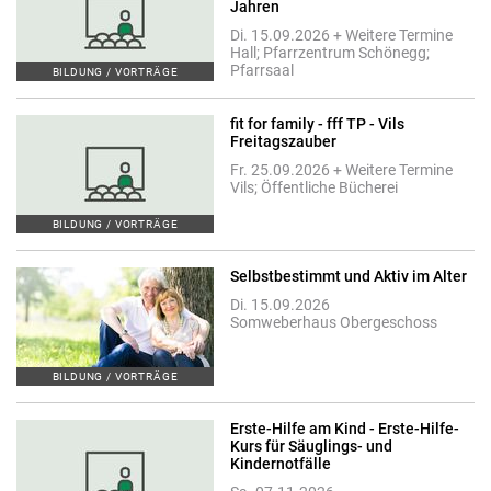
Jahren
Di. 15.09.2026 + Weitere Termine
Hall; Pfarrzentrum Schönegg;
Pfarrsaal
BILDUNG / VORTRÄGE
fit for family - fff TP - Vils
Freitagszauber
Fr. 25.09.2026 + Weitere Termine
Vils; Öffentliche Bücherei
BILDUNG / VORTRÄGE
Selbstbestimmt und Aktiv im Alter
Di. 15.09.2026
Somweberhaus Obergeschoss
BILDUNG / VORTRÄGE
Erste-Hilfe am Kind - Erste-Hilfe-
Kurs für Säuglings- und
Kindernotfälle