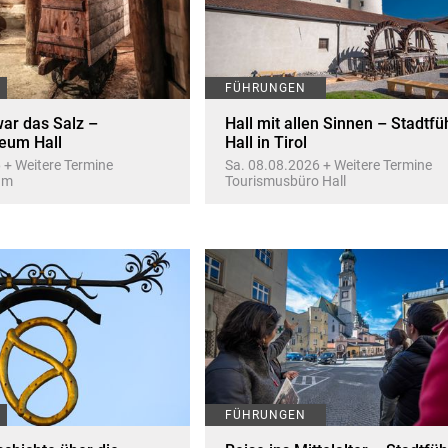
FÜHRUNGEN
ar das Salz –
Hall mit allen Sinnen – Stadtf
eum Hall
Hall in Tirol
 + Weitere Termine
Sa. 08.08.2026 + Weitere Termine
um
Tourismusbüro Hall
FÜHRUNGEN