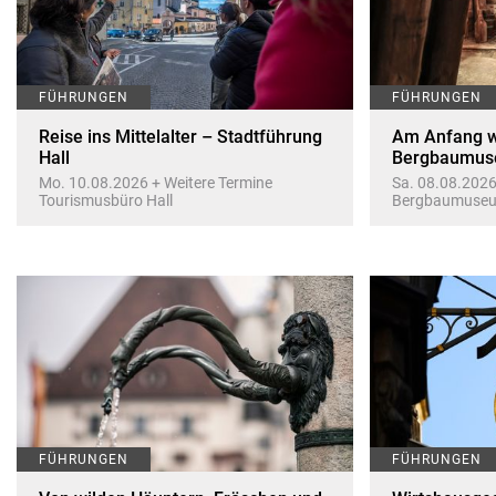
FÜHRUNGEN
FÜHRUNGEN
Reise ins Mittelalter – Stadtführung
Am Anfang w
Hall
Bergbaumus
Mo. 10.08.2026 + Weitere Termine
Sa. 08.08.2026
Tourismusbüro Hall
Bergbaumuse
FÜHRUNGEN
FÜHRUNGEN