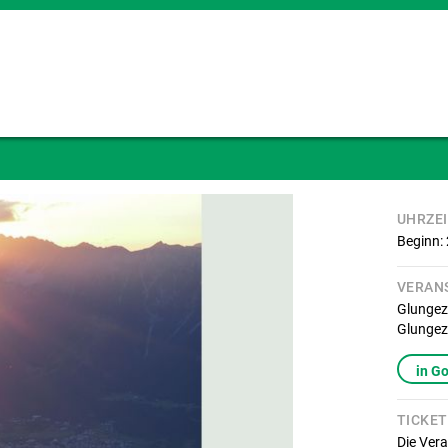
UHRZE
Beginn:
VERAN
Glunge
Glungez
in G
TICKET
Die Vera