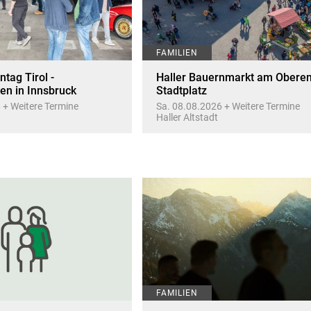
FAMILIEN
tag Tirol -
Haller Bauernmarkt am Obere
fen in Innsbruck
Stadtplatz
 + Weitere Termine
Sa. 08.08.2026 + Weitere Termine
Haller Altstadt
FAMILIEN