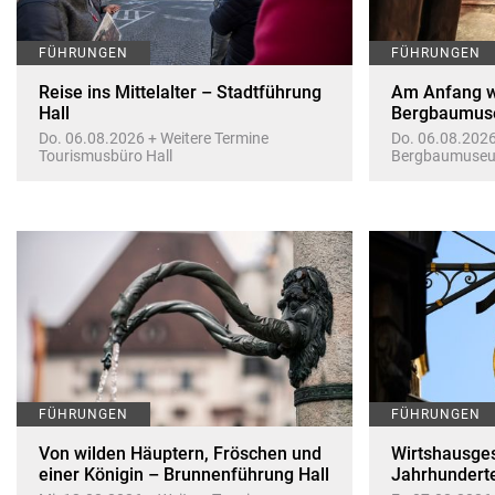
FÜHRUNGEN
FÜHRUNGEN
Reise ins Mittelalter – Stadtführung
Am Anfang w
Hall
Bergbaumus
Do. 06.08.2026 + Weitere Termine
Do. 06.08.2026
Tourismusbüro Hall
Bergbaumuse
FÜHRUNGEN
FÜHRUNGEN
Von wilden Häuptern, Fröschen und
Wirtshausges
einer Königin – Brunnenführung Hall
Jahrhunderte