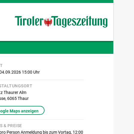
IT
 04.09.2026 15:00
Uhr
STALTUNGSORT
tz Thaurer Alm
sse,
6065
Thaur
oogle Maps anzeigen
S & PREISE
 pro Person Anmeldung bis zum Vortag, 12:00