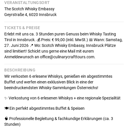
VERANSTALTUNGSORT
The Scotch Whisky Embassy
Geyrstraße 4,
6020
Innsbruck
TICKETS & PREISE
Erlebt mit uns ca. 3 Stunden puren Genuss beim Whisky Tasting
Tirol in Innsbruck. 💰 Preis: € 99,00 (inkl. MwSt.) 📅 Wann: Samstag,
27. Juni 2026 📍 Wo: Scotch Whisky Embassy, Innsbruck Plätze
sind limitiert! Schickt uns gerne eine Mail mit eurem
Anmeldewunsch an office@culinarycrafttours.com.
BESCHREIBUNG
Wir verkosten 6 erlesene Whiskys, genießen ein abgestimmtes
Buffet und werfen einen exklusiven Blick in eine der
beeindruckendsten Whisky-Sammlungen Österreichs!
✨ Verkostung von 6 erlesenen Whiskys + eine regionale Spezialität
🍽️ Ein perfekt abgestimmtes Buffet & Speisen
🧠 Professionelle Begleitung & fachkundige Erklärungen (ca. 3
Stunden)