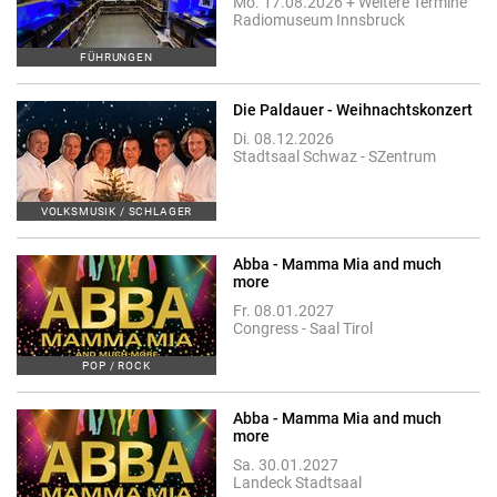
Mo. 17.08.2026 + Weitere Termine
Radiomuseum Innsbruck
FÜHRUNGEN
Die Paldauer - Weihnachtskonzert
Di. 08.12.2026
Stadtsaal Schwaz - SZentrum
VOLKSMUSIK / SCHLAGER
Abba - Mamma Mia and much
more
Fr. 08.01.2027
Congress - Saal Tirol
POP / ROCK
Abba - Mamma Mia and much
more
Sa. 30.01.2027
Landeck Stadtsaal