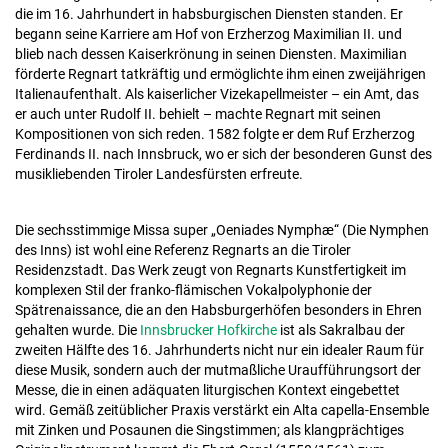
die im 16. Jahrhundert in habsburgischen Diensten standen. Er
begann seine Karriere am Hof von Erzherzog Maximilian II. und
blieb nach dessen Kaiserkrönung in seinen Diensten. Maximilian
förderte Regnart tatkräftig und ermöglichte ihm einen zweijährigen
Italienaufenthalt. Als kaiserlicher Vizekapellmeister – ein Amt, das
er auch unter Rudolf II. behielt – machte Regnart mit seinen
Kompositionen von sich reden. 1582 folgte er dem Ruf Erzherzog
Ferdinands II. nach Innsbruck, wo er sich der besonderen Gunst des
musikliebenden Tiroler Landesfürsten erfreute.
Die sechsstimmige Missa super „Oeniades Nymphæ“ (Die Nymphen
des Inns) ist wohl eine Referenz Regnarts an die Tiroler
Residenzstadt. Das Werk zeugt von Regnarts Kunstfertigkeit im
komplexen Stil der franko-flämischen Vokalpolyphonie der
Spätrenaissance, die an den Habsburgerhöfen besonders in Ehren
gehalten wurde. Die
Innsbrucker Hofkirche
ist als Sakralbau der
zweiten Hälfte des 16. Jahrhunderts nicht nur ein idealer Raum für
diese Musik, sondern auch der mutmaßliche Uraufführungsort der
Messe, die in einen adäquaten liturgischen Kontext eingebettet
wird. Gemäß zeitüblicher Praxis verstärkt ein Alta capella-Ensemble
mit Zinken und Posaunen die Singstimmen; als klangprächtiges