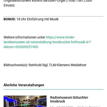
Originalinstrument kommt die Ebert-Orgel (1558/1561) zum
Einsatz.
BONUS:
18 Uhr Einführung mit Musik
Weitere Informationen unter
https://www.tiroler-
landesmuseen.at/veranstaltung/innsbrucker-hofmusik-4/?
datum=202609251900
Bildnachweis(e): Reinhold Sigl, TLM/Klemens Weisleitner
Ähnliche Veranstaltungen
Radiomuseum Schuchter
Innsbruck