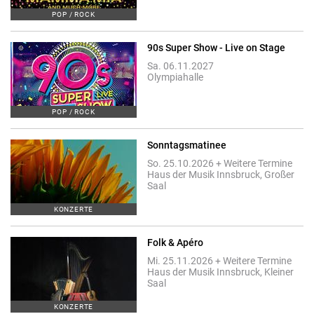
POP / ROCK
90s Super Show - Live on Stage
Sa. 06.11.2027
Olympiahalle
POP / ROCK
Sonntagsmatinee
So. 25.10.2026 + Weitere Termine
Haus der Musik Innsbruck, Großer
Saal
KONZERTE
Folk & Apéro
Mi. 25.11.2026 + Weitere Termine
Haus der Musik Innsbruck, Kleiner
Saal
KONZERTE