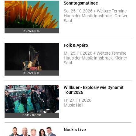
Sonntagsmatinee
So. 25.10.2026 + Weitere Termine
Haus der Musik Innsbruck, Großer
Saal
KONZERTE
Folk & Apéro
Mi. 25.11.2026 + Weitere Termine
Haus der Musik Innsbruck, Kleiner
Saal
KONZERTE
Willkuer - Explosiv wie Dynamit
Tour 2026
Fr. 27.11.2026
Music Hall
POP / ROCK
Nockis Live