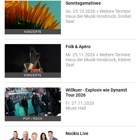
Sonntagsmatinee
So. 25.10.2026 + Weitere Termine
Haus der Musik Innsbruck, Großer
Saal
KONZERTE
Folk & Apéro
Mi. 25.11.2026 + Weitere Termine
Haus der Musik Innsbruck, Kleiner
Saal
KONZERTE
Willkuer - Explosiv wie Dynamit
Tour 2026
Fr. 27.11.2026
Music Hall
POP / ROCK
Nockis Live