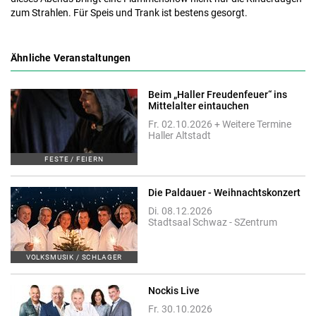
zum Strahlen. Für Speis und Trank ist bestens gesorgt.
Ähnliche Veranstaltungen
Beim „Haller Freudenfeuer“ ins
Mittelalter eintauchen
Fr. 02.10.2026 + Weitere Termine
Haller Altstadt
FESTE / FEIERN
Die Paldauer - Weihnachtskonzert
Di. 08.12.2026
Stadtsaal Schwaz - SZentrum
VOLKSMUSIK / SCHLAGER
Nockis Live
Fr. 30.10.2026