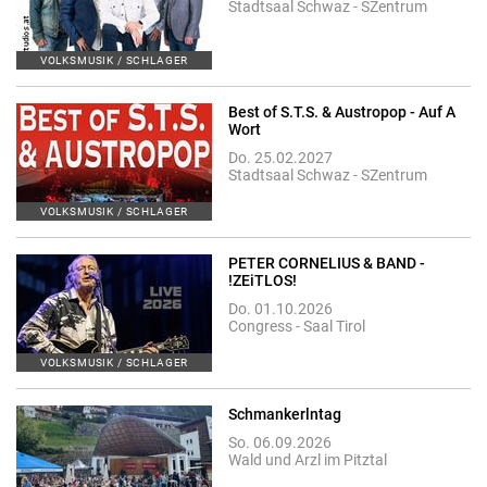
Stadtsaal Schwaz - SZentrum
VOLKSMUSIK / SCHLAGER
Best of S.T.S. & Austropop - Auf A
Wort
Do. 25.02.2027
Stadtsaal Schwaz - SZentrum
VOLKSMUSIK / SCHLAGER
PETER CORNELIUS & BAND -
!ZEiTLOS!
Do. 01.10.2026
Congress - Saal Tirol
VOLKSMUSIK / SCHLAGER
Schmankerlntag
So. 06.09.2026
Wald und Arzl im Pitztal