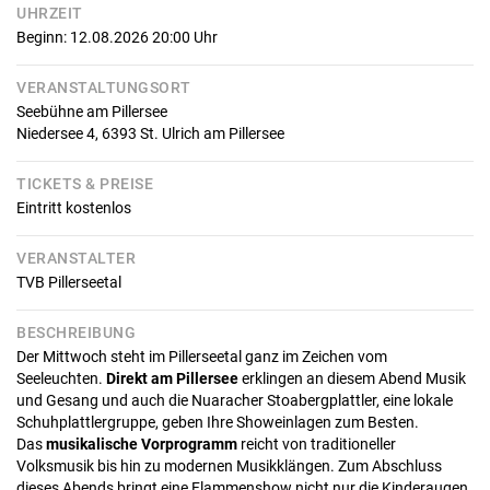
UHRZEIT
Beginn: 12.08.2026 20:00
Uhr
VERANSTALTUNGSORT
Seebühne am Pillersee
Niedersee 4,
6393
St. Ulrich am Pillersee
TICKETS & PREISE
Eintritt kostenlos
VERANSTALTER
TVB Pillerseetal
BESCHREIBUNG
Der Mittwoch steht im Pillerseetal ganz im Zeichen vom
Seeleuchten.
Direkt am Pillersee
erklingen an diesem Abend Musik
und Gesang und auch die Nuaracher Stoabergplattler, eine lokale
Schuhplattlergruppe, geben Ihre Showeinlagen zum Besten.
Das
musikalische Vorprogramm
reicht von traditioneller
Volksmusik bis hin zu modernen Musikklängen. Zum Abschluss
dieses Abends bringt eine Flammenshow nicht nur die Kinderaugen