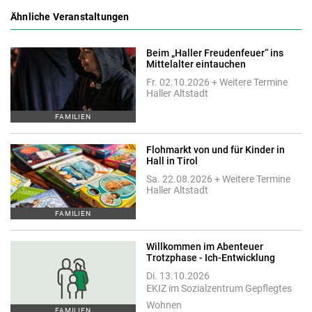
Ähnliche Veranstaltungen
Beim „Haller Freudenfeuer“ ins
Mittelalter eintauchen
Fr. 02.10.2026 + Weitere Termine
Haller Altstadt
FAMILIEN
Flohmarkt von und für Kinder in
Hall in Tirol
Sa. 22.08.2026 + Weitere Termine
Haller Altstadt
FAMILIEN
Willkommen im Abenteuer
Trotzphase - Ich-Entwicklung
Di. 13.10.2026
EKIZ im Sozialzentrum Gepflegtes
Wohnen
FAMILIEN