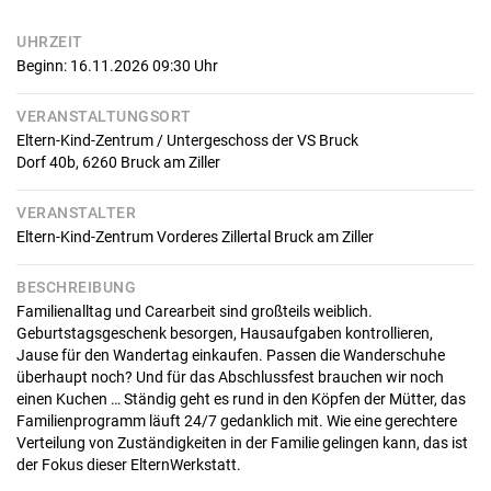
UHRZEIT
Beginn: 16.11.2026 09:30
Uhr
VERANSTALTUNGSORT
Eltern-Kind-Zentrum / Untergeschoss der VS Bruck
Dorf 40b,
6260
Bruck am Ziller
VERANSTALTER
Eltern-Kind-Zentrum Vorderes Zillertal Bruck am Ziller
BESCHREIBUNG
Familienalltag und Carearbeit sind großteils weiblich.
Geburtstagsgeschenk besorgen, Hausaufgaben kontrollieren,
Jause für den Wandertag einkaufen. Passen die Wanderschuhe
überhaupt noch? Und für das Abschlussfest brauchen wir noch
einen Kuchen … Ständig geht es rund in den Köpfen der Mütter, das
Familienprogramm läuft 24/7 gedanklich mit. Wie eine gerechtere
Verteilung von Zuständigkeiten in der Familie gelingen kann, das ist
der Fokus dieser ElternWerkstatt.