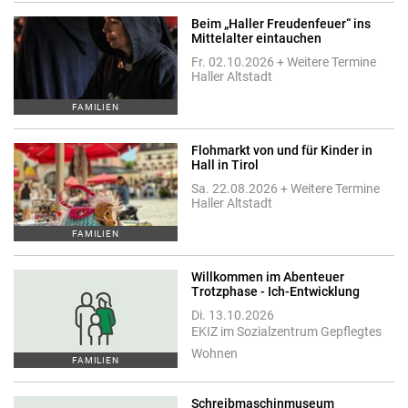
Beim „Haller Freudenfeuer“ ins
Mittelalter eintauchen
Fr. 02.10.2026 + Weitere Termine
Haller Altstadt
FAMILIEN
Flohmarkt von und für Kinder in
Hall in Tirol
Sa. 22.08.2026 + Weitere Termine
Haller Altstadt
FAMILIEN
Willkommen im Abenteuer
Trotzphase - Ich-Entwicklung
Di. 13.10.2026
EKIZ im Sozialzentrum Gepflegtes
Wohnen
FAMILIEN
Schreibmaschinmuseum