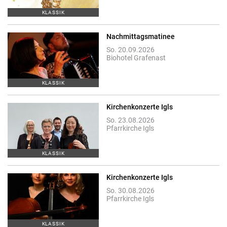
KLASSIK
Nachmittagsmatinee
So. 20.09.2026
Biohotel Grafenast
KLASSIK
Kirchenkonzerte Igls
So. 23.08.2026
Pfarrkirche Igls
KLASSIK
Kirchenkonzerte Igls
So. 30.08.2026
Pfarrkirche Igls
KLASSIK