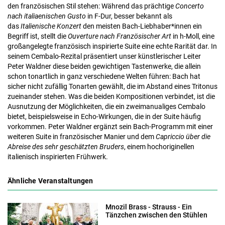
den französischen Stil stehen: Während das prächtige
Concerto
nach italiaenischen Gusto
in F-Dur, besser bekannt als
das
Italienische Konzert
den meisten Bach-Liebhaber*innen ein
Begriff ist, stellt die
Ouverture
nach Französischer Art
in h-Moll, eine
großangelegte französisch inspirierte Suite eine echte Rarität dar. In
seinem Cembalo-Rezital präsentiert unser künstlerischer Leiter
Peter Waldner diese beiden gewichtigen Tastenwerke, die allein
schon tonartlich in ganz verschiedene Welten führen: Bach hat
sicher nicht zufällig Tonarten gewählt, die im Abstand eines Tritonus
zueinander stehen. Was die beiden Kompositionen verbindet, ist die
Ausnutzung der Möglichkeiten, die ein zweimanualiges Cembalo
bietet, beispielsweise in Echo-Wirkungen, die in der Suite häufig
vorkommen. Peter Waldner ergänzt sein Bach-Programm mit einer
weiteren Suite in französischer Manier und dem
Capriccio über die
Abreise des sehr geschätzten Bruders
, einem hochoriginellen
italienisch inspirierten Frühwerk.
Ähnliche Veranstaltungen
Mnozil Brass - Strauss - Ein
Tänzchen zwischen den Stühlen