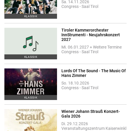
Sa. 14.11.2026
Congress - Saal Tirol
KLASSIK
Tiroler Kammerorchester
InnStrumenti - Neujahrskonzert
2027
Mi. 06.01.2027 + Weitere Termine
Congress - Saal Tirol
KLASSIK
Lords Of The Sound - The Music Of
Hans Zimmer
So. 18.10.2026
Congress - Saal Tirol
KLASSIK
Wiener Johann Strauß Konzert-
Gala 2026
Di. 29.12.2026
Veranstaltungszentrum Kaiserwinkl