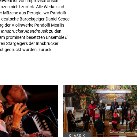
enwerk ist von improvisatorisch
anzen nicht zurück. Alle Werke sind
der Mäzene aus Perugia, wo Pandolfi
e deutsche Barockgeiger Daniel Sepec
ng der Violinwerke Pandolfi Meallis
r
Innsbrucker Abendmusik
zu den
nem prominent besetzten Ensemble
Il
ven Stargeigers der Innsbrucker
nst gedruckt wurden, zurück.
KLASSIK