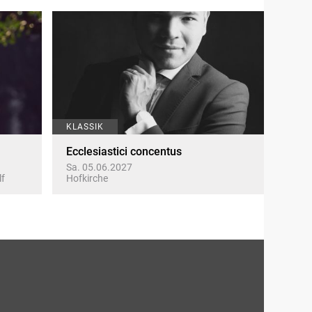
KLASSIK
Ecclesiastici concentus
Sa. 05.06.2027
lf
Hofkirche