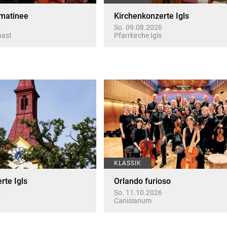
matinee
Kirchenkonzerte Igls
6
So. 09.08.2026
nast
Pfarrkirche Igls
KLASSIK
rte Igls
Orlando furioso
6
So. 11.10.2026
Canisianum