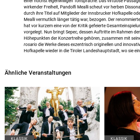
einer höchst eigenwilligen Tonsprache: Das virtuose Passag
wirkender Freiheit, Pandolfi Mealli scheut vor herben Disson
durch ihre Titel auf Mitglieder der Innsbrucker Hofkapelle o
Mealli vermutlich länger tätig war, bezogen. Der renommiert
hat vor kurzem eine von der Kritik gefeierte Gesamteinspielu
vorgelegt. Nun bringt Sepec, dessen Auftritte im Rahmen de
Höhepunkten der Konzertreihe gehören, zusammen mit sei
rosario
die Werke dieses exzentrisch originellen und innovati
Hofkapelle wieder in die Tiroler Landeshauptstadt, wo sie ei
Ähnliche Veranstaltungen
KLASSIK
KLASSIK