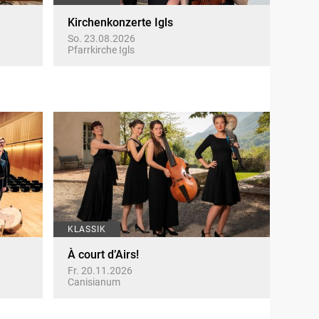
Kirchenkonzerte Igls
So. 23.08.2026
Pfarrkirche Igls
KLASSIK
À court d’Airs!
Fr. 20.11.2026
Canisianum