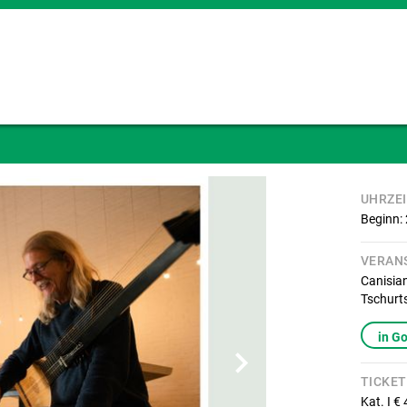
UHRZE
Beginn:
VERAN
Canisi
Tschurts
in G
TICKET
Kat. I €