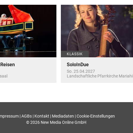
KLASSIK
 Reisen
SoloInDue
So. 25.04.2027
saal
Landschaftliche Pfarrkirche Mariahi
Impressum
|
AGBs
|
Kontakt
|
Mediadaten
|
Cookie-Einstellungen
© 2026 New Media Online GmbH