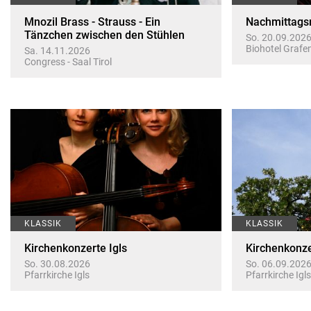
Mnozil Brass - Strauss - Ein
Nachmittags
Tänzchen zwischen den Stühlen
So. 20.09.202
Biohotel Grafe
Sa. 14.11.2026
Congress - Saal Tirol
KLASSIK
KLASSIK
Kirchenkonzerte Igls
Kirchenkonze
So. 30.08.2026
So. 06.09.202
Pfarrkirche Igls
Pfarrkirche Igls