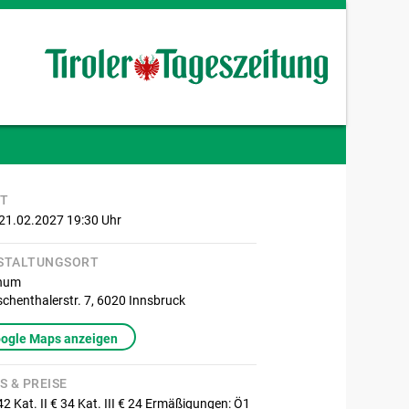
IT
 21.02.2027 19:30
Uhr
STALTUNGSORT
anum
chenthalerstr. 7,
6020
Innsbruck
oogle Maps anzeigen
S & PREISE
 42 Kat. II € 34 Kat. III € 24 Ermäßigungen: Ö1