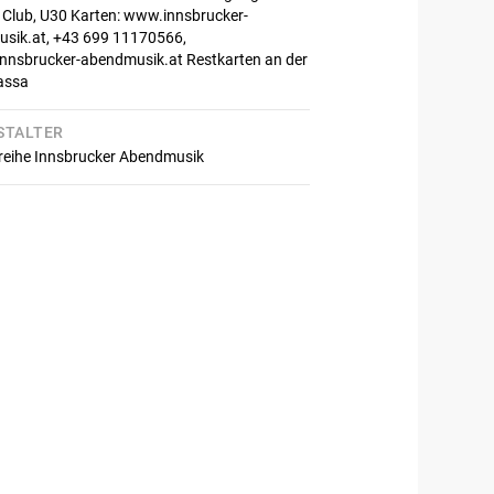
T Club, U30 Karten: www.innsbrucker-
sik.at, +43 699 11170566,
innsbrucker-abendmusik.at Restkarten an der
assa
STALTER
reihe Innsbrucker Abendmusik