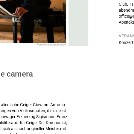
Club, T
abendmu
office@
Abendk
VERAN
Konzert
a e camera
talienische Geiger Giovanni Antonio
ngen von Violinsonaten; die eine ist
m Schwager Erzherzog Sigismund Franz
loliteratur für Geige. Der Komponist,
 sich als hochorigineller Meister mit