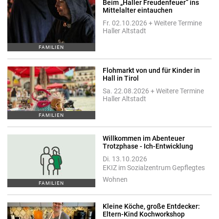
Beim „Haller Freudenfeuer“ ins
Mittelalter eintauchen
Fr. 02.10.2026 + Weitere Termine
Haller Altstadt
FAMILIEN
Flohmarkt von und für Kinder in
Hall in Tirol
Sa. 22.08.2026 + Weitere Termine
Haller Altstadt
FAMILIEN
Willkommen im Abenteuer
Trotzphase - Ich-Entwicklung
Di. 13.10.2026
EKIZ im Sozialzentrum Gepflegtes
Wohnen
FAMILIEN
Kleine Köche, große Entdecker:
Eltern-Kind Kochworkshop