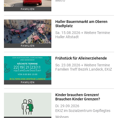
Metro
FAMILIEN
Haller Bauernmarkt am Oberen
Stadtplatz
Sa. 15.08.2026 + Weitere Termine
Haller Altstadt
FAMILIEN
Frühstück für Alleinerziehende
So. 23.08.2026 + Weitere Termine
Familien Treff Bezirk Landeck, EKiZ
FAMILIEN
Kinder brauchen Grenzen!
Brauchen Kinder Grenzen?
Di. 29.09.2026
EKIZ im Sozialzentrum Gepflegtes
Wohnen