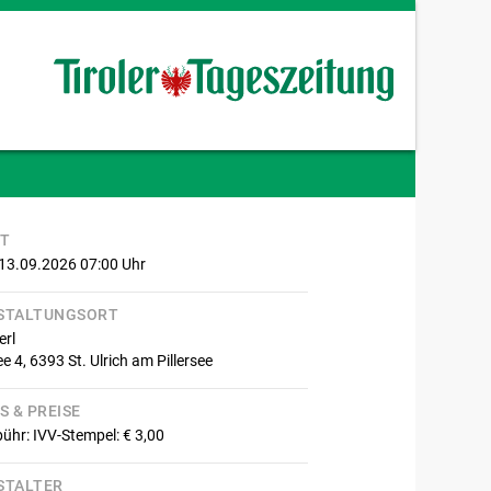
IT
 13.09.2026 07:00
Uhr
STALTUNGSORT
erl
ee 4,
6393
St. Ulrich am Pillersee
S & PREISE
ühr: IVV-Stempel: € 3,00
STALTER