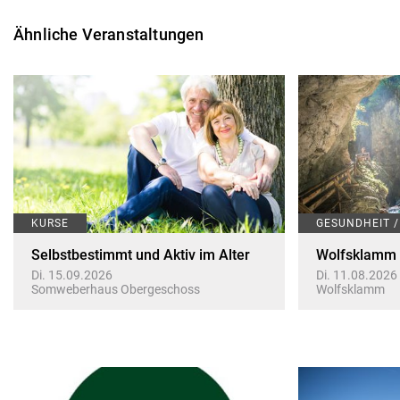
Ähnliche Veranstaltungen
KURSE
GESUNDHEIT 
Selbstbestimmt und Aktiv im Alter
Wolfsklamm m
Di. 15.09.2026
Di. 11.08.2026
Somweberhaus Obergeschoss
Wolfsklamm