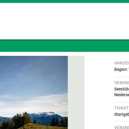
UHRZE
Beginn:
VERAN
Seestüb
Nieders
TICKET
Startgeb
VERAN