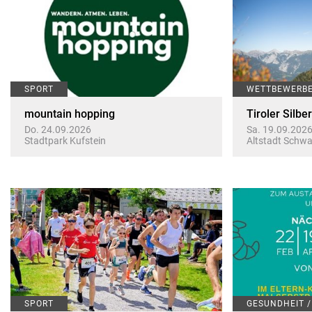
SPORT
WETTBEWERB
mountain hopping
Tiroler Silbe
Do. 24.09.2026
Sa. 19.09.202
Stadtpark Kufstein
Altstadt Schw
SPORT
GESUNDHEIT 