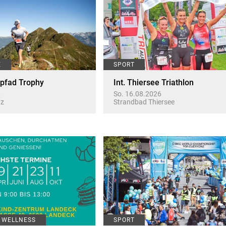
E
SPORT
rpfad Trophy
Int. Thiersee Triathlon
6
So. 16.08.2026
az
Strandbad Thiersee
/ WELLNESS
SPORT